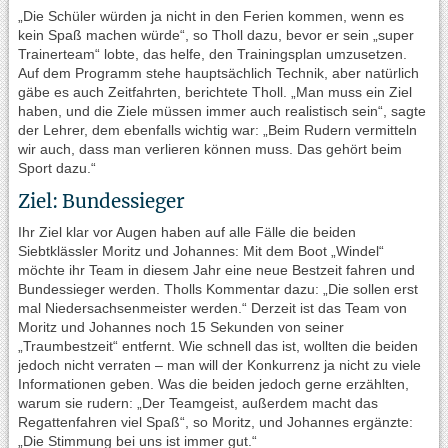
„Die Schüler würden ja nicht in den Ferien kommen, wenn es
kein Spaß machen würde“, so Tholl dazu, bevor er sein „super
Trainerteam“ lobte, das helfe, den Trainingsplan umzusetzen.
Auf dem Programm stehe hauptsächlich Technik, aber natürlich
gäbe es auch Zeitfahrten, berichtete Tholl. „Man muss ein Ziel
haben, und die Ziele müssen immer auch realistisch sein“, sagte
der Lehrer, dem ebenfalls wichtig war: „Beim Rudern vermitteln
wir auch, dass man verlieren können muss. Das gehört beim
Sport dazu.“
Ziel: Bundessieger
Ihr Ziel klar vor Augen haben auf alle Fälle die beiden
Siebtklässler Moritz und Johannes: Mit dem Boot „Windel“
möchte ihr Team in diesem Jahr eine neue Bestzeit fahren und
Bundessieger werden. Tholls Kommentar dazu: „Die sollen erst
mal Niedersachsenmeister werden.“ Derzeit ist das Team von
Moritz und Johannes noch 15 Sekunden von seiner
„Traumbestzeit“ entfernt. Wie schnell das ist, wollten die beiden
jedoch nicht verraten – man will der Konkurrenz ja nicht zu viele
Informationen geben. Was die beiden jedoch gerne erzählten,
warum sie rudern: „Der Teamgeist, außerdem macht das
Regattenfahren viel Spaß“, so Moritz, und Johannes ergänzte:
„Die Stimmung bei uns ist immer gut.“