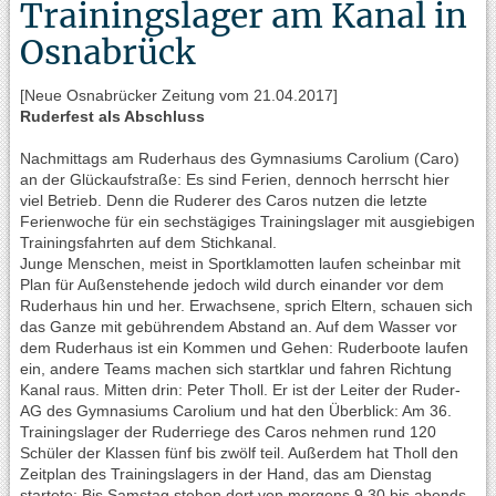
Trainingslager am Kanal in
Osnabrück
[Neue Osnabrücker Zeitung vom 21.04.2017]
Ruderfest als Abschluss
Nachmittags am Ruderhaus des Gymnasiums Carolium (Caro)
an der Glückaufstraße: Es sind Ferien, dennoch herrscht hier
viel Betrieb. Denn die Ruderer des Caros nutzen die letzte
Ferienwoche für ein sechstägiges Trainingslager mit ausgiebigen
Trainingsfahrten auf dem Stichkanal.
Junge Menschen, meist in Sportklamotten laufen scheinbar mit
Plan für Außenstehende jedoch wild durch einander vor dem
Ruderhaus hin und her. Erwachsene, sprich Eltern, schauen sich
das Ganze mit gebührendem Abstand an. Auf dem Wasser vor
dem Ruderhaus ist ein Kommen und Gehen: Ruderboote laufen
ein, andere Teams machen sich startklar und fahren Richtung
Kanal raus. Mitten drin: Peter Tholl. Er ist der Leiter der Ruder-
AG des Gymnasiums Carolium und hat den Überblick: Am 36.
Trainingslager der Ruderriege des Caros nehmen rund 120
Schüler der Klassen fünf bis zwölf teil. Außerdem hat Tholl den
Zeitplan des Trainingslagers in der Hand, das am Dienstag
startete: Bis Samstag stehen dort von morgens 9.30 bis abends