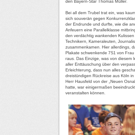
den Bayern-Star Thomas Müller.
Bei all dem Trubel trat ein, was ka
sich souverän gegen Konkurrenzklas
der Endrunde und durfte, wie die a
Anfeuern eine Parallelklasse mitbri
den verdächtig wankenden Kulissen 
Technikern, Kameraleuten, Journali
zusammenkamen. Hier allerdings, dar
Plakate schwenkende 7S1 von Frau K
raus. Das Einzige, was von diesem let
aller Enttäuschung über den verpass
Erleichterung, dass nun alles gescha
dreistündigen Rückreise aus Köln i
Herr Hausfeld von der „Neuen Osnab
hatte, war einigermaßen beeindruck
veranstalten können.