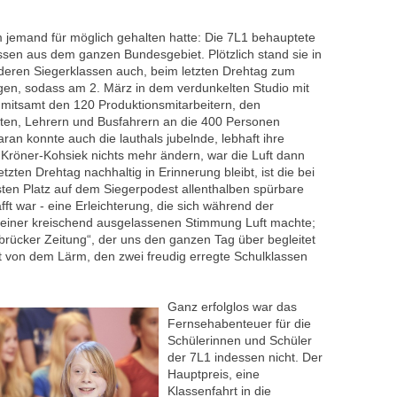
um jemand für möglich gehalten hatte: Die 7L1 behauptete
sen aus dem ganzen Bundesgebiet. Plötzlich stand sie in
nderen Siegerklassen auch, beim letzten Drehtag zum
ngen, sodass am 2. März in dem verdunkelten Studio mit
mitsamt den 120 Produktionsmitarbeitern, den
sten, Lehrern und Busfahrern an die 400 Personen
an konnte auch die lauthals jubelnde, lebhaft ihre
röner-Kohsiek nichts mehr ändern, war die Luft dann
zten Drehtag nachhaltig in Erinnerung bleibt, ist die bei
ten Platz auf dem Siegerpodest allenthalben spürbare
fft war - eine Erleichterung, die sich während der
n einer kreischend ausgelassenen Stimmung Luft machte;
rücker Zeitung“, der uns den ganzen Tag über begleitet
t von dem Lärm, den zwei freudig erregte Schulklassen
Ganz erfolglos war das
Fernsehabenteuer für die
Schülerinnen und Schüler
der 7L1 indessen nicht. Der
Hauptpreis, eine
Klassenfahrt in die