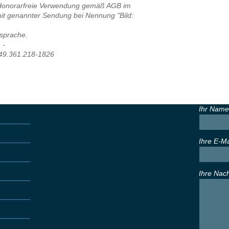
 Honorarfreie Verwendung gemäß AGB im
t genannter Sendung bei Nennung "Bild:
sprache.
 -
+49.361.218-1826
Ihr Name
Ihre E-M
Ihre Nach