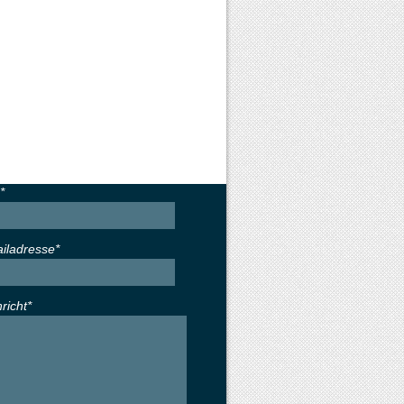
*
ailadresse*
richt*