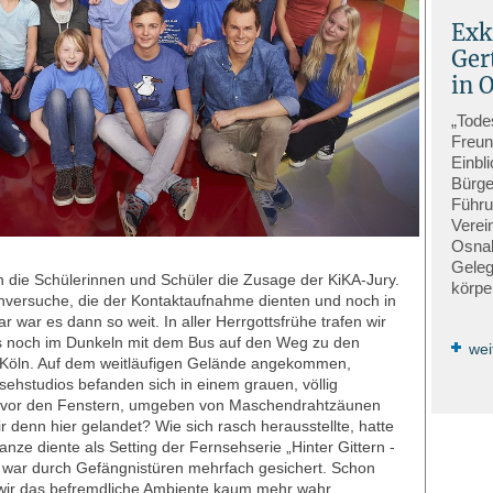
Exk
Ger
in 
„Tode
Freun
Einbl
Bürge
Führu
Verei
Osnab
Geleg
 die Schülerinnen und Schüler die Zusage der KiKA-Jury.
körpe
hversuche, die der Kontaktaufnahme dienten und noch in
r war es dann so weit. In aller Herrgottsfrühe trafen wir
s noch im Dunkeln mit dem Bus auf den Weg zu den
wei
 Köln. Auf dem weitläufigen Gelände angekommen,
nsehstudios befanden sich in einem grauen, völlig
n vor den Fenstern, umgeben von Maschendrahtzäunen
 denn hier gelandet? Wie sich rasch herausstellte, hatte
anze diente als Setting der Fernsehserie „Hinter Gittern -
te war durch Gefängnistüren mehrfach gesichert. Schon
ir das befremdliche Ambiente kaum mehr wahr.