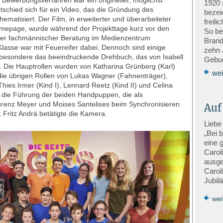
Bewerbungsverfahren war ein origineller, möglichst
1920 
entschied sich für ein Video, das die Gründung des
bezei
matisiert. Der Film, in erweiterter und überarbeiteter
freil
omepage, wurde während der Projekttage kurz vor den
So be
ter fachmännischer Beratung im Medienzentrum
Brand
Klasse war mit Feuereifer dabei. Dennoch sind einige
zehn 
sbesondere das beeindruckende Drehbuch, das von Isabell
Gebur
. Die Hauptrollen wurden von Katharina Grünberg (Karl)
wei
 die übrigen Rollen von Lukas Wagner (Fahnenträger),
hies Irmer (Kind I), Lennard Reetz (Kind II) und Celina
 die Führung der beiden Handpuppen, die als
renz Meyer und Moises Santelises beim Synchronisieren
Auf
 Fritz Andrä betätigte die Kamera.
Liebe
„Bei 
eine 
Carol
ausge
Carol
Jubil
wei