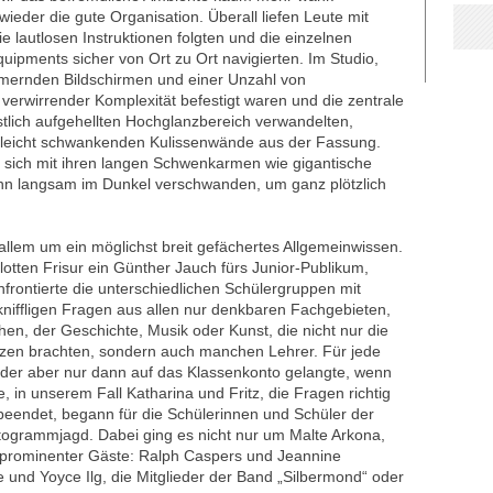
ieder die gute Organisation. Überall liefen Leute mit
lautlosen Instruktionen folgten und die einzelnen
uipments sicher von Ort zu Ort navigierten. Im Studio,
mernden Bildschirmen und einer Unzahl von
 verwirrender Komplexität befestigt waren und die zentrale
stlich aufgehellten Hochglanzbereich verwandelten,
e leicht schwankenden Kulissenwände aus der Fassung.
ie sich mit ihren langen Schwenkarmen wie gigantische
dann langsam im Dunkel verschwanden, um ganz plötzlich
 allem um ein möglichst breit gefächertes Allgemeinwissen.
lotten Frisur ein Günther Jauch fürs Junior-Publikum,
nfrontierte die unterschiedlichen Schülergruppen mit
iffligen Fragen aus allen nur denkbaren Fachgebieten,
n, der Geschichte, Musik oder Kunst, die nicht nur die
tzen brachten, sondern auch manchen Lehrer. Für jede
, der aber nur dann auf das Klassenkonto gelangte, wenn
, in unserem Fall Katharina und Fritz, die Fragen richtig
eendet, begann für die Schülerinnen und Schüler der
Autogrammjagd. Dabei ging es nicht nur um Malte Arkona,
prominenter Gäste: Ralph Caspers und Jeannine
 und Yoyce Ilg, die Mitglieder der Band „Silbermond“ oder