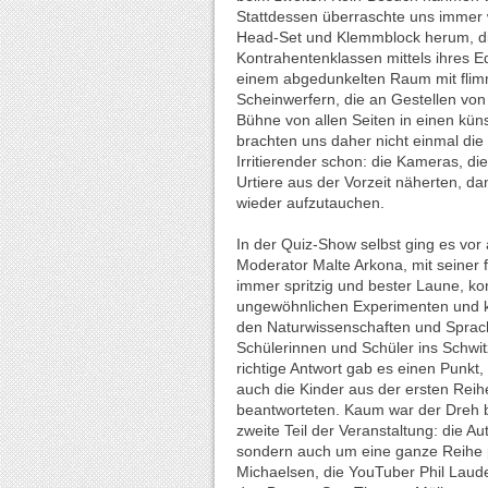
Stattdessen überraschte uns immer w
Head-Set und Klemmblock herum, die 
Kontrahentenklassen mittels ihres Eq
einem abgedunkelten Raum mit flim
Scheinwerfern, die an Gestellen von
Bühne von allen Seiten in einen kün
brachten uns daher nicht einmal di
Irritierender schon: die Kameras, d
Urtiere aus der Vorzeit näherten, 
wieder aufzutauchen.
In der Quiz-Show selbst ging es vor
Moderator Malte Arkona, mit seiner f
immer spritzig und bester Laune, ko
ungewöhnlichen Experimenten und kn
den Naturwissenschaften und Sprache
Schülerinnen und Schüler ins Schwi
richtige Antwort gab es einen Punkt
auch die Kinder aus der ersten Reihe
beantworteten. Kaum war der Dreh b
zweite Teil der Veranstaltung: die 
sondern auch um eine ganze Reihe 
Michaelsen, die YouTuber Phil Laude