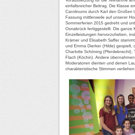
Voraussetzung für die Teilnahme am 
einfallsreicher Beitrag. Die Klasse 
Carolinums durch Karl den Großen the
Fassung mittlerweile auf unserer H
Sommerferien 2015 gedreht und un
Osnabrück fertiggestellt. Die ganze 
Einzelleistungen hervorzuheben, in
Krämer und Elisabeth Saffer stammt
und Emma Dierker (Hilde) gespielt,
Charlotte Schöning (Pferdeknecht), T
Flach (Köchin). Andere übernahmen
Moderatoren dienten und denen Lau
charakteristische Stimmen verliehen;