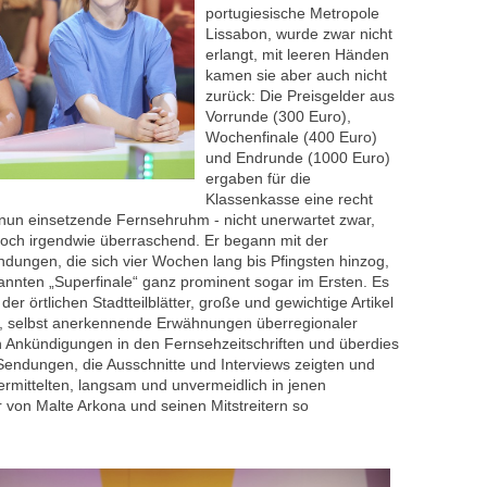
portugiesische Metropole
Lissabon, wurde zwar nicht
erlangt, mit leeren Händen
kamen sie aber auch nicht
zurück: Die Preisgelder aus
Vorrunde (300 Euro),
Wochenfinale (400 Euro)
und Endrunde (1000 Euro)
ergaben für die
Klassenkasse eine recht
un einsetzende Fernsehruhm - nicht unerwartet zwar,
er doch irgendwie überraschend. Er begann mit der
dungen, die sich vier Wochen lang bis Pfingsten hinzog,
nnten „Superfinale“ ganz prominent sogar im Ersten. Es
der örtlichen Stadtteilblätter, große und gewichtige Artikel
“, selbst anerkennende Erwähnungen überregionaler
n Ankündigungen in den Fernsehzeitschriften und überdies
Sendungen, die Ausschnitte und Interviews zeigten und
ermittelten, langsam und unvermeidlich in jenen
 von Malte Arkona und seinen Mitstreitern so