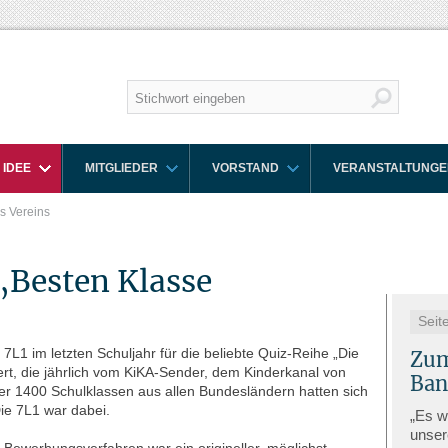
 IDEE
MITGLIEDER
VORSTAND
VERANSTALTUNGE
s Vereins
„Besten Klasse
Seit
e 7L1 im letzten Schuljahr für die beliebte Quiz-Reihe „Die
Zum
ert, die jährlich vom KiKA-Sender, dem Kinderkanal von
Ban
er 1400 Schulklassen aus allen Bundesländern hatten sich
ie 7L1 war dabei.
„Es w
unse