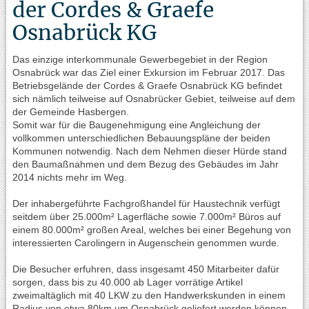
der Cordes & Graefe
Osnabrück KG
Das einzige interkommunale Gewerbegebiet in der Region
Osnabrück war das Ziel einer Exkursion im Februar 2017. Das
Betriebsgelände der Cordes & Graefe Osnabrück KG befindet
sich nämlich teilweise auf Osnabrücker Gebiet, teilweise auf dem
der Gemeinde Hasbergen.
Somit war für die Baugenehmigung eine Angleichung der
vollkommen unterschiedlichen Bebauungspläne der beiden
Kommunen notwendig. Nach dem Nehmen dieser Hürde stand
den Baumaßnahmen und dem Bezug des Gebäudes im Jahr
2014 nichts mehr im Weg.
Der inhabergeführte Fachgroßhandel für Haustechnik verfügt
seitdem über 25.000m² Lagerfläche sowie 7.000m² Büros auf
einem 80.000m² großen Areal, welches bei einer Begehung von
interessierten Carolingern in Augenschein genommen wurde.
Die Besucher erfuhren, dass insgesamt 450 Mitarbeiter dafür
sorgen, dass bis zu 40.000 ab Lager vorrätige Artikel
zweimaltäglich mit 40 LKW zu den Handwerkskunden in einem
Radius von etwa 80km um Osnabrück geliefert werden können.