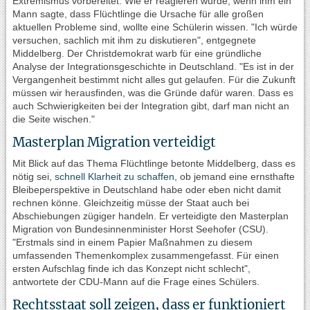
Extremismus vorbereitet. Wie er reagieren würde, wenn ihm ein
Mann sagte, dass Flüchtlinge die Ursache für alle großen
aktuellen Probleme sind, wollte eine Schülerin wissen. "Ich würde
versuchen, sachlich mit ihm zu diskutieren", entgegnete
Middelberg. Der Christdemokrat warb für eine gründliche
Analyse der Integrationsgeschichte in Deutschland. "Es ist in der
Vergangenheit bestimmt nicht alles gut gelaufen. Für die Zukunft
müssen wir herausfinden, was die Gründe dafür waren. Dass es
auch Schwierigkeiten bei der Integration gibt, darf man nicht an
die Seite wischen."
Masterplan Migration verteidigt
Mit Blick auf das Thema Flüchtlinge betonte Middelberg, dass es
nötig sei,
schnell Klarheit zu schaffen,
ob jemand eine ernsthafte
Bleibeperspektive in Deutschland habe oder eben nicht damit
rechnen könne. Gleichzeitig müsse der Staat auch bei
Abschiebungen zügiger handeln. Er verteidigte den Masterplan
Migration von Bundesinnenminister Horst Seehofer (CSU).
"Erstmals sind in einem Papier Maßnahmen zu diesem
umfassenden Themenkomplex zusammengefasst. Für einen
ersten Aufschlag finde ich das Konzept nicht schlecht",
antwortete der CDU-Mann auf die Frage eines Schülers.
Rechtsstaat soll zeigen, dass er funktioniert